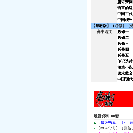
唐诗宋词
语言的运
中国古代
中国现当
【粤教版】（
必修
）（
高中语文
必修一
必修二
必修三
必修四
必修五
传记选读
短篇小说
唐宋散文
中国现代
最新资料100套
【超级书库】（36
【中考宝典】（最新