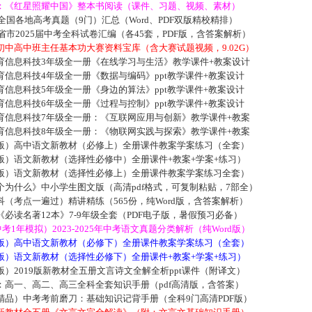
：《红星照耀中国》整本书阅读（课件、习题、视频、素材）
届全国各地高考真题（9门）汇总（Word、PDF双版精校精排）
各省市2025届中考全科试卷汇编（各45套，PDF版，含答案解析）
中高中班主任基本功大赛资料宝库（含大赛试题视频，9.02G）
育信息科技3年级全一册《在线学习与生活》教学课件+教案设计
信息科技4年级全一册《数据与编码》ppt教学课件+教案设计
信息科技5年级全一册《身边的算法》ppt教学课件+教案设计
信息科技6年级全一册《过程与控制》ppt教学课件+教案设计
育信息科技7年级全一册：《互联网应用与创新》教学课件+教案
育信息科技8年级全一册：《物联网实践与探索》教学课件+教案
版）高中语文新教材（必修上）全册课件教案学案练习（全套）
版）语文新教材（选择性必修中）全册课件+教案+学案+练习）
版）语文新教材（选择性必修上）全册课件教案学案练习全套）
为什么》中小学生图文版（高清pdf格式，可复制粘贴，7部全）
（考点一遍过）精讲精练（565份，纯Word版，含答案解析）
必读名著12本》7-9年级全套（PDF电子版，暑假预习必备）
中考1年模拟）2023-2025年中考语文真题分类解析（纯Word版）
版）高中语文新教材（必修下）全册课件教案学案练习（全套）
版）语文新教材（选择性必修下）全册课件+教案+学案+练习）
）2019版新教材全五册文言诗文全解全析ppt课件（附译文）
：高一、高二、高三全科全套知识手册（pdf高清版，含答案）
精品）中考考前磨刀：基础知识记背手册（全科9门高清PDF版）