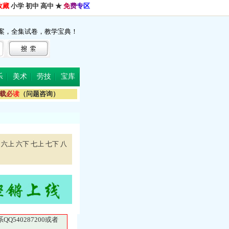
收藏
小学
初中
高中
★
免
费
专
区
案，全集试卷，教学宝典！
乐
美术
劳技
宝库
载
必
读
（问题咨询）
六上
六下
七上
七下
八
40287200或者