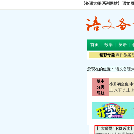
【备课大师-系列网站】
语文
首页
数学
英语
精彩专题
课件教案
您现在的位置：
语文备课
版本
小升初全集
中
分类
上
八下
九上
导航
【“大师网”下载必读】