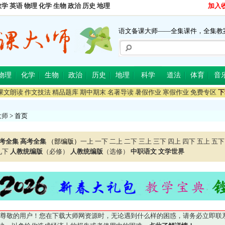
数学
英语
物理
化学
生物
政治
历史
地理
加入
语文备课大师——全集课件，全集教
物理
化学
生物
政治
历史
地理
科学
道法
体育
音
课文朗读
作文技法
精品题库
期中期末
名著导读
暑假作业
寒假作业
免费专区
下
大师
> 首页
考全集
高考全集
（部编版）
一上
一下
二上
二下
三上
三下
四上
四下
五上
五下
九下
人教统编版
（必修）
人教统编版
（选修）
中职语文
文学世界
尊敬的用户！您在下载大师网资源时，无论遇到什么样的困惑，请务必立即联系QQ5