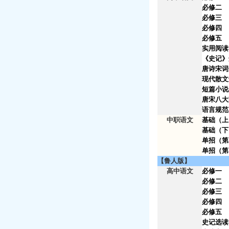
必修二
必修三
必修四
必修五
实用阅读
《史记》
唐诗宋词
现代散文
短篇小说
唐宋八大
语言规范
中职语文
基础（上
基础（下
单招（
单招（第
【鲁人版】
高中语文
必修一
必修二
必修三
必修四
必修五
史记选读