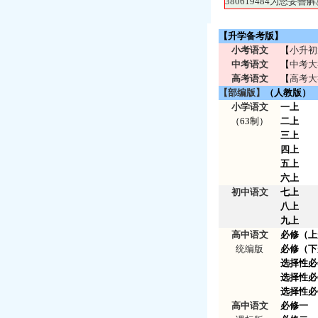
380619484为您
【升学备考版】
小考语文
【
小升初
中考语文
【
中考大
高考语文
【
高考大
【部编版】
（人教版）
小学语文
一上
（63制）
二上
三上
四上
五上
六上
初中语文
七上
八上
九上
高中语文
必修（上
统编版
必修（下
选择性必
选择性必
选择性必
高中语文
必修一