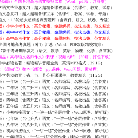
编版）全国各地高考语文模拟试卷（Word、pdf版，含答案）
学语文毕业总复习：超大超精备课资源库（含课件、教案、试卷）
语文总复习：超大超精备课宝库（含课件、教案、试卷、专题）
语文：1-3轮超大超精备课资源库（含课件、讲义、试卷、专题）
版）小学小考作文：高分秘籍、命题解析、技法点拨、范文精选
版）初中中考作文：高分秘籍、命题解析、技法点拨、范文精选
版）高中高考作文：高分秘籍、命题解析、技法点拨、范文精选
届全国各地高考真题（9门）汇总（Word、PDF双版精校精排）
027新中考暑期早复习（语文、数学、英语、物理、化学，含答案）
精品）高考语文名师作文冲刺课：视频+课件（30讲，打包下载）
学必读名著：精读精讲音频全集（高清MP3格式，29.1G）
《昆虫记》整本书阅读（ppt课件、Word习题、素材库）
学劳动教育：省、市、县公开课课件、教案精选（11.2G）
版）一年级（含一升二）语文：名师编写、名校出品（含答案）
版）二年级（含二升三）语文：名师编写、名校出品（含答案）
版）三年级（含三升四）语文：名师编写、名校出品（含答案）
版）四年级（含四升五）语文：名师编写、名校出品（含答案）
版）五年级（含五升六）语文：名师编写、名校出品（含答案）
）小初衔接语文：“一讲一练”分层作业（Word原卷、解析版）
版）七年级（含七升八）语文：“一讲一练”分层作业（含答案）
版）八年级（含八升九）语文：“一讲一练”分层作业（含答案）
）初高衔接语文：“一讲一练”分层作业（Word原卷、解析版）
）七年级语文：“一讲一练”分层作业（纯Word原卷、解析版）