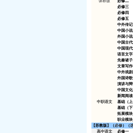
课标版
必修二
必修三
必修四
必修五
中外传记
中国小说
外国小说
中国古代
中国现代
语言文字
先秦诸子
文章写作
中外戏剧
外国诗歌
演讲与辩
中国文化
新闻阅读
中职语文
基础（上
基础（下
拓展模
职业模块
【苏教版】（
必修
）（
高中语文
必修一