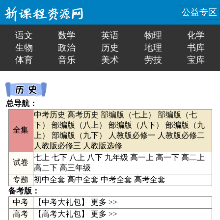
公益专区
语文
数学
英语
物理
化学
生物
政治
历史
地理
书库
体育
音乐
美术
劳技
宝库
总导航：
中考历史
高考历史
部编版（七上）
部编版（七
下）
部编版（八上）
部编版（八下）
部编版（九
全集
上）
部编版（九下）
人教版必修一
人教版必修二
人教版必修三
人教版选修
七上
七下
八上
八下
九年级
高一上
高一下
高二上
试卷
高二下
高三年级
专题
初中全套
高中全套
中考全套
高考全套
备考版：
中考
【
中考大礼包
】
更多 >>
高考
【
高考大礼包
】
更多 >>