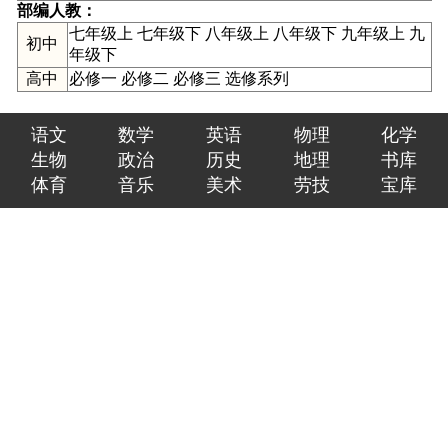
部编人教：
七年级上
七年级下
八年级上
八年级下
九年级上
九
初中
年级下
高中
必修一
必修二
必修三
选修系列
语文
数学
英语
物理
化学
生物
政治
历史
地理
书库
体育
音乐
美术
劳技
宝库